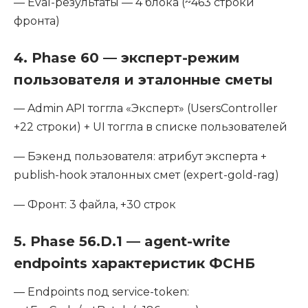
— Eval-результаты — 4 блока (~463 строки
фронта)
4. Phase 60 — эксперт-режим
пользователя и эталонные сметы
— Admin API тоггла «Эксперт» (UsersController
+22 строки) + UI тоггла в списке пользователей
— Бэкенд пользователя: атрибут эксперта +
publish-hook эталонных смет (expert-gold-rag)
— Фронт: 3 файла, +30 строк
5. Phase 56.D.1 — agent-write
endpoints характеристик ФСНБ
— Endpoints под service-token: