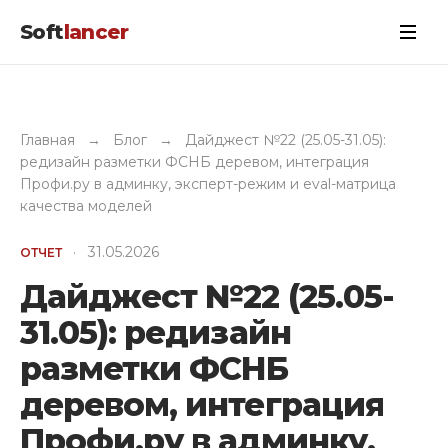
Soft
lancer
Главная
→
Блог
→
Дайджест №22 (25.05-31.05):
редизайн разметки ФСНБ деревом, интеграция
Профи.ру в админку, эксперт-режим и eval-матрица
качества моделей
·
31.05.2026
ОТЧЕТ
Дайджест №22 (25.05-
31.05): редизайн
разметки ФСНБ
деревом, интеграция
Профи.ру в админку,