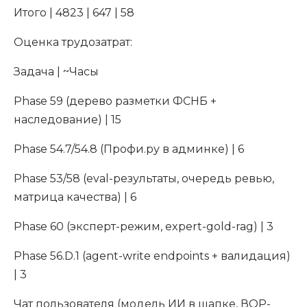
Итого | 4823 | 647 | 58
Оценка трудозатрат:
Задача | ~Часы
Phase 59 (дерево разметки ФСНБ +
наследование) | 15
Phase 54.7/54.8 (Профи.ру в админке) | 6
Phase 53/58 (eval-результаты, очередь ревью,
матрица качества) | 6
Phase 60 (эксперт-режим, expert-gold-rag) | 3
Phase 56.D.1 (agent-write endpoints + валидация)
| 3
Чат пользователя (модель ИИ в шапке, ВОР-