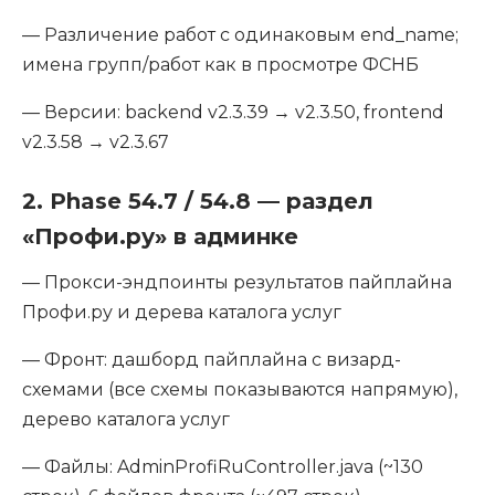
— Различение работ с одинаковым end_name;
имена групп/работ как в просмотре ФСНБ
— Версии: backend v2.3.39 → v2.3.50, frontend
v2.3.58 → v2.3.67
2. Phase 54.7 / 54.8 — раздел
«Профи.ру» в админке
— Прокси-эндпоинты результатов пайплайна
Профи.ру и дерева каталога услуг
— Фронт: дашборд пайплайна с визард-
схемами (все схемы показываются напрямую),
дерево каталога услуг
— Файлы: AdminProfiRuController.java (~130