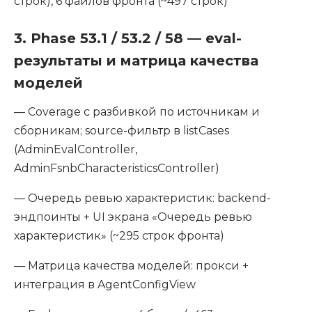
строк), 6 файлов фронта (~497 строк)
3. Phase 53.1 / 53.2 / 58 — eval-
результаты и матрица качества
моделей
— Coverage с разбивкой по источникам и
сборникам; source-фильтр в listCases
(AdminEvalController,
AdminFsnbCharacteristicsController)
— Очередь ревью характеристик: backend-
эндпоинты + UI экрана «Очередь ревью
характеристик» (~295 строк фронта)
— Матрица качества моделей: прокси +
интеграция в AgentConfigView