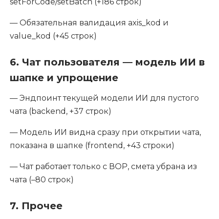
setForCode/setBatch (+186 строк)
— Обязательная валидация axis_kod и
value_kod (+45 строк)
6. Чат пользователя — модель ИИ в
шапке и упрощение
— Эндпоинт текущей модели ИИ для пустого
чата (backend, +37 строк)
— Модель ИИ видна сразу при открытии чата,
показана в шапке (frontend, +43 строки)
— Чат работает только с ВОР, смета убрана из
чата (–80 строк)
7. Прочее