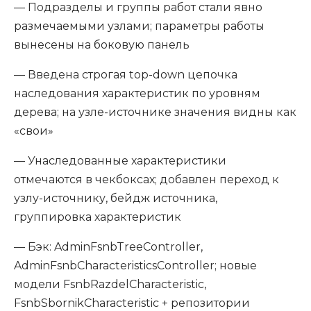
— Подразделы и группы работ стали явно
размечаемыми узлами; параметры работы
вынесены на боковую панель
— Введена строгая top-down цепочка
наследования характеристик по уровням
дерева; на узле-источнике значения видны как
«свои»
— Унаследованные характеристики
отмечаются в чекбоксах; добавлен переход к
узлу-источнику, бейдж источника,
группировка характеристик
— Бэк: AdminFsnbTreeController,
AdminFsnbCharacteristicsController; новые
модели FsnbRazdelCharacteristic,
FsnbSbornikCharacteristic + репозитории