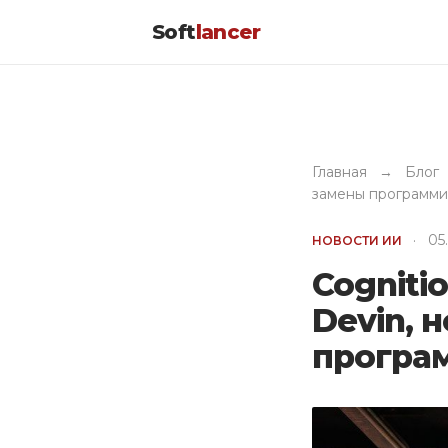
Soft
lancer
Главная
→
Блог
замены программи
·
05
НОВОСТИ ИИ
Cogniti
Devin, 
програ