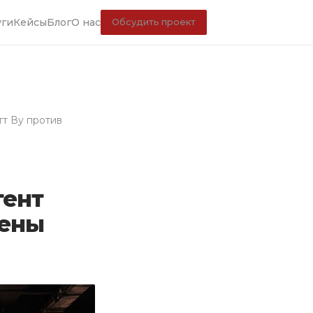
уги
Кейсы
Блог
О нас
Обсудить проект
тт Ву против
гент
мены