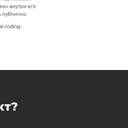
ем» внутри его
ь публично.
ai-coding-
кт?