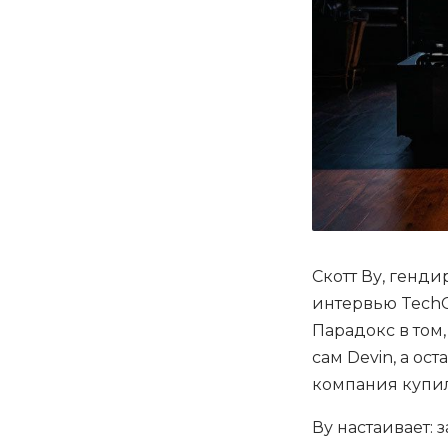
Скотт Ву, генди
интервью TechC
Парадокс в том
сам Devin, а ос
компания купил
Ву настаивает: 