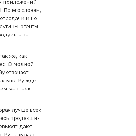
ия приложений
. По его словам,
от задачи и не
рутины, агенты,
продуктовые
ак же, как
ер. О модной
Ву отвечает
дальше Ву ждёт
ем: человек
орая лучше всех
 весь продакшн-
евьюят, дают
. Ву называет