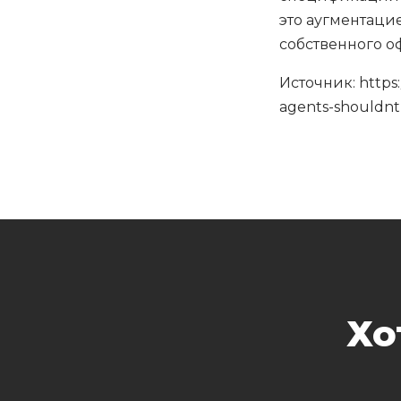
это аугментаци
собственного о
Источник: https:
agents-shouldnt
Хо