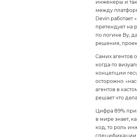
инженеры и так
между платформа
Devin работает
претендует на 
по логике Ву, 
решения, проек
Самих агентов 
когда-то визуа
концепции recur
осторожно: «на
агентов в каст
решает что дела
Цифра 89% при 
в мире знает, к
код, то роль и
спецификации и