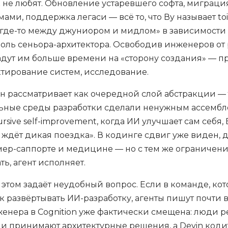
 не любят. Обновление устаревшего софта, миграц
ми, поддержка легаси — всё то, что Ву называет toil
 «где-то между джуниором и мидлом» в зависимости 
роль сеньора-архитектора. Освободив инженеров от 
дадут им больше времени на «сторону создания» — 
тирование систем, исследование.
он рассматривает как очередной слой абстракции — т
льные среды разработки сделали ненужным ассембл
sive self-improvement, когда ИИ улучшает сам себя, 
с ждёт дикая поездка». В кодинге сдвиг уже виден, 
омер-саппорте и медицине — но с тем же ограничени
ть, агент исполняет.
этом задаёт неудобный вопрос. Если в команде, кот
ак развёртывать ИИ-разработку, агенты пишут почти
нженера в Cognition уже фактически смещена: люди р
 принимают архитектурные решения, а Devin кодит