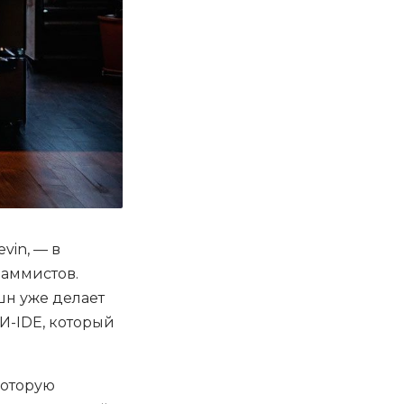
vin, — в
раммистов.
шн уже делает
ИИ-IDE, который
которую