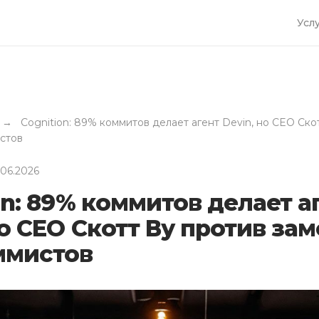
Усл
→
Cognition: 89% коммитов делает агент Devin, но CEO Ско
стов
.06.2026
on: 89% коммитов делает а
но CEO Скотт Ву против за
ммистов