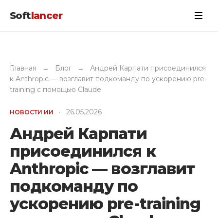
Soft
lancer
Главная
→
Блог
→
Андрей Карпати присоединился
к Anthropic — возглавит подкоманду по ускорению pre-
training с помощью Claude
·
26.05.2026
НОВОСТИ ИИ
Андрей Карпати
присоединился к
Anthropic — возглавит
подкоманду по
ускорению pre-training