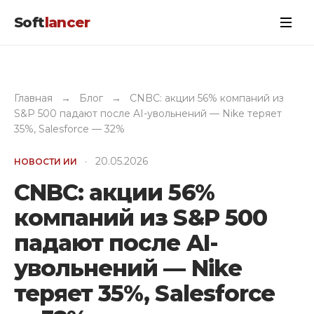
Soft
lancer
Главная
→
Блог
→
CNBC: акции 56% компаний из
S&P 500 падают после AI-увольнений — Nike теряет
35%, Salesforce — 32%
·
20.05.2026
НОВОСТИ ИИ
CNBC: акции 56%
компаний из S&P 500
падают после AI-
увольнений — Nike
теряет 35%, Salesforce